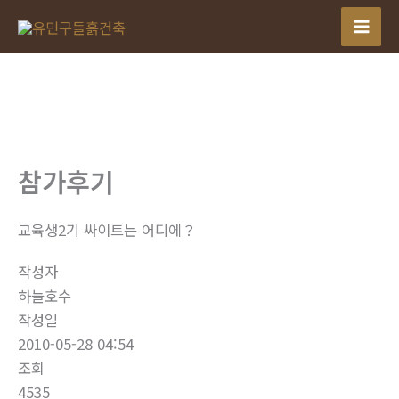
콘
텐
츠
로
건
너
뛰
참가후기
기
교육생2기 싸이트는 어디에？
작성자
하늘호수
작성일
2010-05-28 04:54
조회
4535