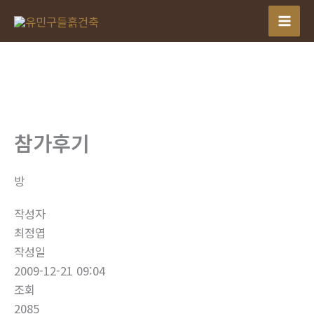
콘
텐
츠
로
건
너
뛰
참가후기
기
방
작성자
최정엽
작성일
2009-12-21 09:04
조회
2085