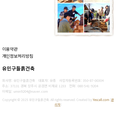
이용약관
개인정보처리방침
유민구들흙건축
회사명: 유민구들흙건축 대표자: 유종
사업자등록번호: 350-87-00304
주소: 37131 경북 상주시 공검면 비재로 1233
전화: 080-541-9204
이메일: umin9204@naver.com
Copyright © 2025 유민구들흙건축. All rights reserved.
Created by
Yescall.com
[
관
리자
]