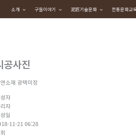
소개
구들이야기
泥匠기술문화
전통문화교
시공사진
연소재 광택미장
작성자
관리자
작성일
018-11-21 06:28
조회