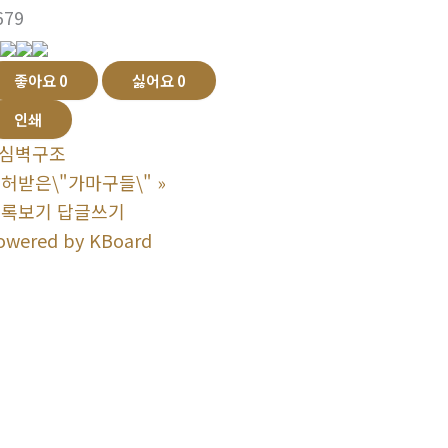
679
좋아요
0
싫어요
0
인쇄
심벽구조
허받은\"가마구들\"
»
목록보기
답글쓰기
owered by KBoard