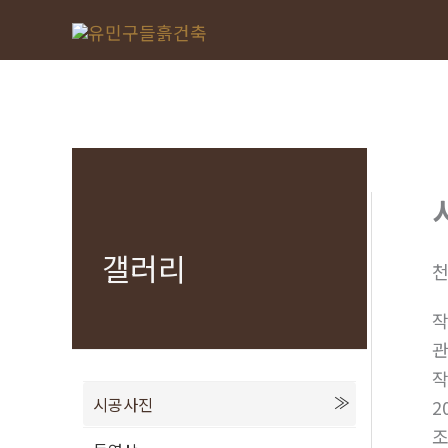
콘
텐
츠
로
건
너
뛰
기
갤러리
천
시공사진
2