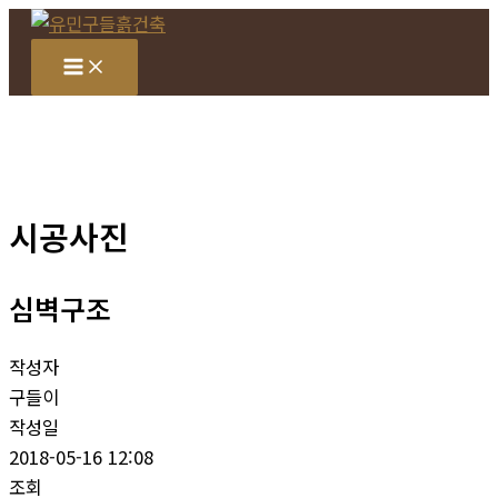
콘
텐
츠
로
건
너
뛰
시공사진
기
심벽구조
작성자
구들이
작성일
2018-05-16 12:08
조회