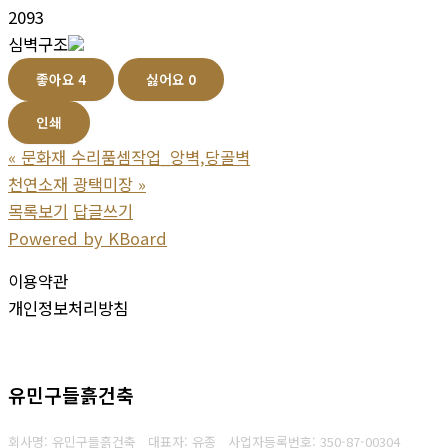
2093
심벽구조
좋아요
4
싫어요
0
인쇄
«
문화재 수리품셈작업_앙벽,당골벽
천연소재 광택미장
»
목록보기
답글쓰기
Powered by KBoard
이용약관
개인정보처리방침
유민구들흙건축
회사명: 유민구들흙건축 대표자: 유종
사업자등록번호: 350-87-00304