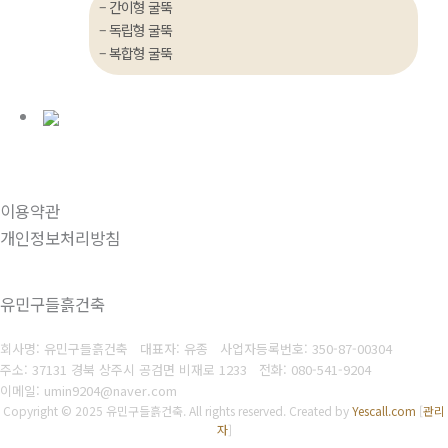
– 간이형 굴뚝
– 독립형 굴뚝
– 복합형 굴뚝
이용약관
개인정보처리방침
유민구들흙건축
회사명: 유민구들흙건축 대표자: 유종
사업자등록번호: 350-87-00304
주소: 37131 경북 상주시 공검면 비재로 1233
전화: 080-541-9204
이메일: umin9204@naver.com
Copyright © 2025 유민구들흙건축. All rights reserved.
Created by
Yescall.com
[
관리
자
]